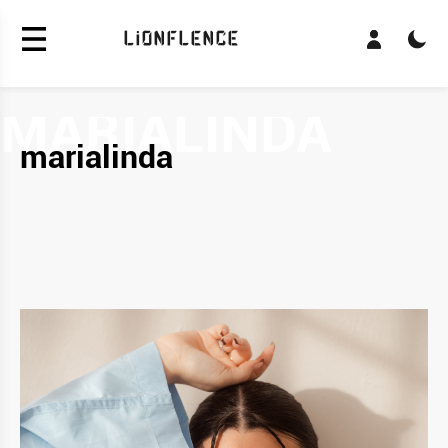
LiONFLENCE
marialinda