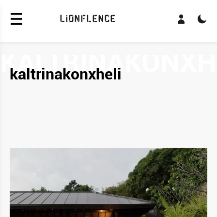
LiONFLENCE
kaltrinakonxheli